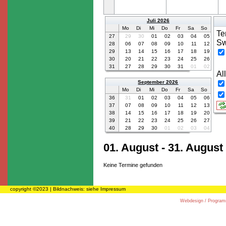
Juli 2026
Mo
Di
Mi
Do
Fr
Sa
So
Te
27
29
30
01
02
03
04
05
Sw
28
06
07
08
09
10
11
12
29
13
14
15
16
17
18
19
30
20
21
22
23
24
25
26
31
27
28
29
30
31
01
02
Al
September 2026
Mo
Di
Mi
Do
Fr
Sa
So
36
31
01
02
03
04
05
06
37
07
08
09
10
11
12
13
38
14
15
16
17
18
19
20
39
21
22
23
24
25
26
27
40
28
29
30
01
02
03
04
01. August - 31. August
Keine Termine gefunden
copyright ©
2023 | Bildnachweis: siehe Impressum
Webdesign / Progra