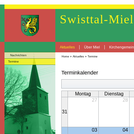
Swisttal-Miel
Aktuelles
Über Miel
Kirchengemei
Nachrichten
»
»
Home
Aktuelles
Termine
Termine
Terminkalender
Montag
Dienstag
27
28
31
03
04